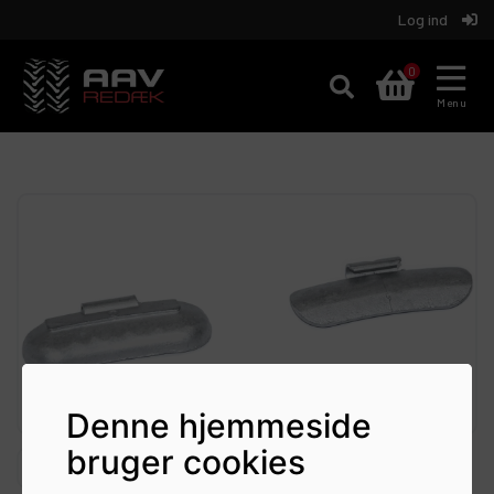
Log ind
Aav
0
REDÆK
Menu
Denne hjemmeside
bruger cookies