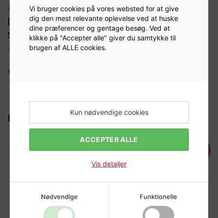
afbalancering
Vi bruger cookies på vores websted for at give
ITALMATIC STD. Vægt 55 g (Æske á 50
dig den mest relevante oplevelse ved at huske
dine præferencer og gentage besøg. Ved at
stk.)
klikke på "Accepter alle" giver du samtykke til
brugen af ALLE cookies.
Varenr:
918455
3090711
Kun nødvendige cookies
Log ind for at se priser
ACCEPTER ALLE
Læg i kurv
Vis detaljer
Nødvendige
Funktionelle