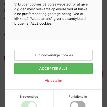
afbalancering
Vi bruger cookies på vores websted for at give
ITALMATIC STD. Vægt 25 g (Æske á 100
dig den mest relevante oplevelse ved at huske
dine præferencer og gentage besøg. Ved at
stk.)
klikke på "Accepter alle" giver du samtykke til
brugen af ALLE cookies.
Varenr:
918425
3090705
Kun nødvendige cookies
Log ind for at se priser
ACCEPTER ALLE
Læg i kurv
Vis detaljer
Nødvendige
Funktionelle