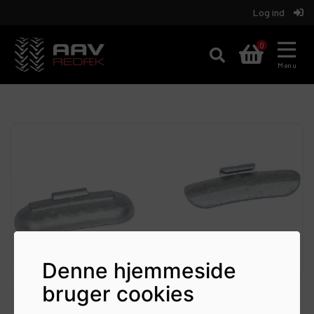
Log ind
Aav
0
REDÆK
Menu
Denne hjemmeside
bruger cookies