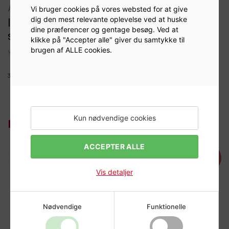
afbalancering
Vi bruger cookies på vores websted for at give
ITALMATIC STD. Vægt 10 g (Æske á 100
dig den mest relevante oplevelse ved at huske
dine præferencer og gentage besøg. Ved at
stk.)
klikke på "Accepter alle" giver du samtykke til
brugen af ALLE cookies.
Varenr:
918410
3090702
Kun nødvendige cookies
Log ind for at se priser
ACCEPTER ALLE
Læg i kurv
Vis detaljer
Nødvendige
Funktionelle