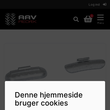
Log ind
Aav
0
REDÆK
Menu
Denne hjemmeside
bruger cookies