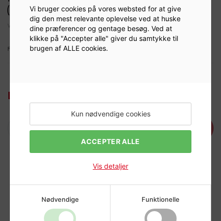
(Æske á 100 stk.)
Vi bruger cookies på vores websted for at give
dig den mest relevante oplevelse ved at huske
Varenr:
FEB5-ET28RS
dine præferencer og gentage besøg. Ved at
klikke på "Accepter alle" giver du samtykke til
brugen af ALLE cookies.
FEB5-ET28RS
Log ind for at se priser
Kun nødvendige cookies
Læg i kurv
ACCEPTER ALLE
Vis detaljer
Nødvendige
Funktionelle