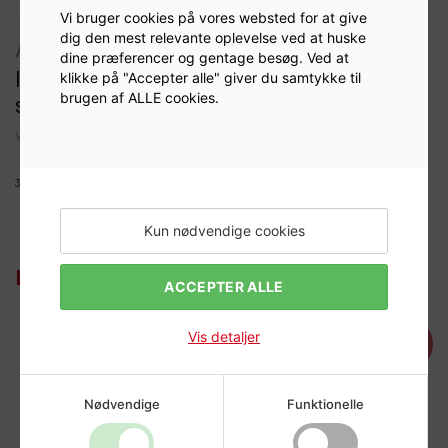
Vi bruger cookies på vores websted for at give
dig den mest relevante oplevelse ved at huske
afbalancering
dine præferencer og gentage besøg. Ved at
ITALMATIC ALU. Vægt 50 g (Æske á 50
klikke på "Accepter alle" giver du samtykke til
brugen af ALLE cookies.
stk.)
Varenr:
919450
3090760Z
Kun nødvendige cookies
Log ind for at se priser
ACCEPTER ALLE
Vis detaljer
Læg i kurv
Nødvendige
Funktionelle