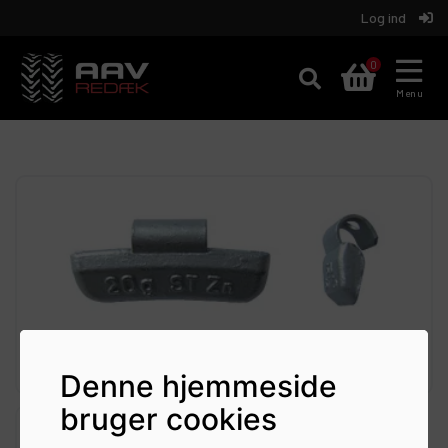
Log ind
Aav
0
REDÆK
Menu
Denne hjemmeside
bruger cookies