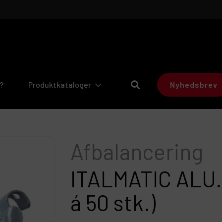
?
Produktkataloger
Nyhedsbrev
afbalancering
ITALMATIC ALU.
á 50 stk.)