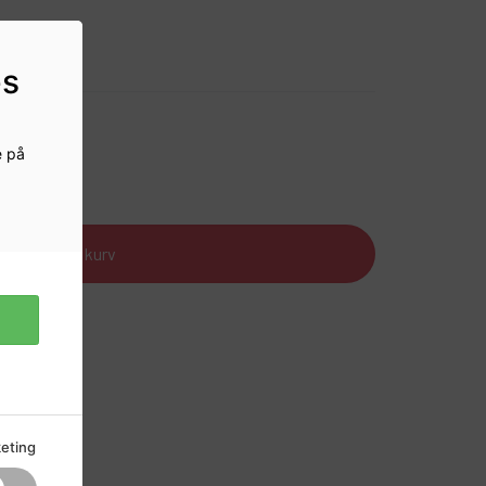
es
e på
r
Læg i kurv
eting