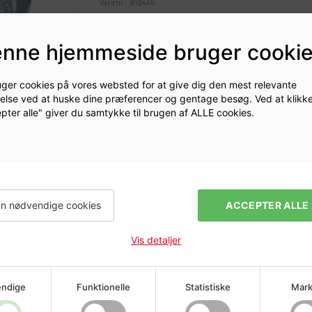
Varenr:
919445
3090759Z
nne hjemmeside bruger cooki
uger cookies på vores websted for at give dig den mest relevante
else ved at huske dine præferencer og gentage besøg. Ved at klikk
Log ind for at se prise
pter alle" giver du samtykke til brugen af ALLE cookies.
n nødvendige cookies
ACCEPTER ALLE
Vis detaljer
ndige
Funktionelle
Statistiske
Mark