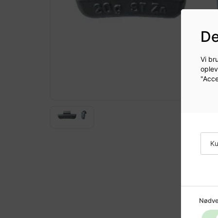
De
Vi br
oplev
"Acce
Ku
Nødve