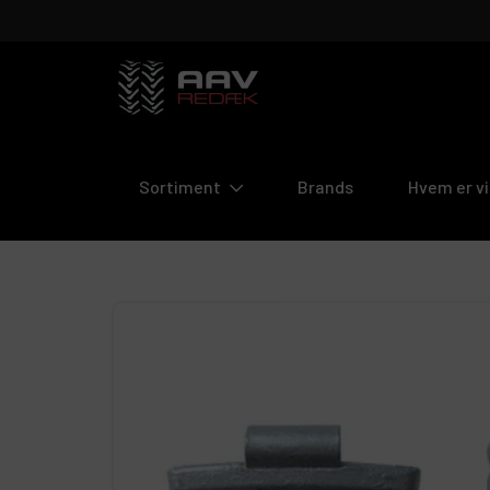
Aav
REDÆK
Sortiment
Brands
Hvem er vi