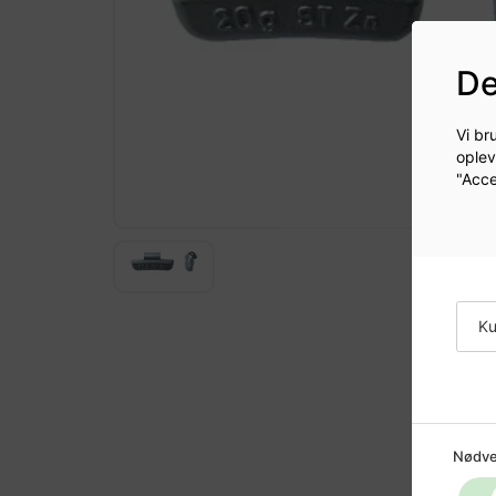
De
Vi br
oplev
"Acce
Ku
Nødve