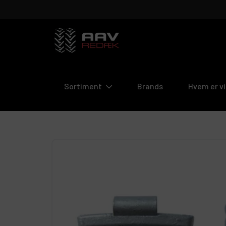
Aav
REDÆK
Sortiment
Brands
Hvem er vi