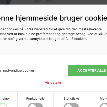
Varenr:
919420
3090754Z
nne hjemmeside bruger cooki
uger cookies på vores websted for at give dig den mest relevante
else ved at huske dine præferencer og gentage besøg. Ved at klikk
Log ind for at se prise
pter alle" giver du samtykke til brugen af ALLE cookies.
n nødvendige cookies
ACCEPTER ALLE
Vis detaljer
ndige
Funktionelle
Statistiske
Mark