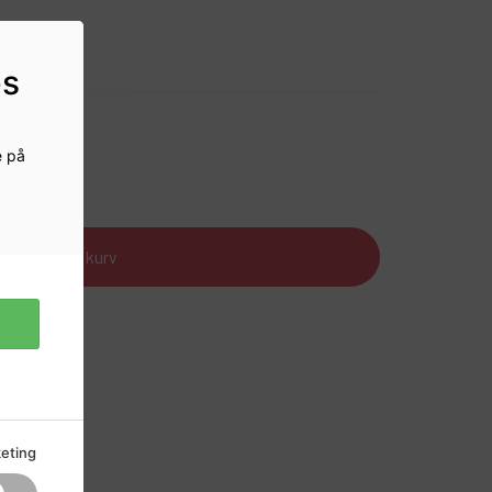
es
e på
r
Læg i kurv
eting