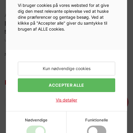
Vi bruger cookies på vores websted for at give
dig den mest relevante oplevelse ved at huske
afbalancering
dine præferencer og gentage besøg. Ved at
ITALMATIC ALU. Vægt 10 g (Æske á 100
klikke på "Accepter alle" giver du samtykke til
brugen af ALLE cookies.
stk.)
Varenr:
919410
3090752Z
Kun nødvendige cookies
Log ind for at se priser
ACCEPTER ALLE
Vis detaljer
Læg i kurv
Nødvendige
Funktionelle