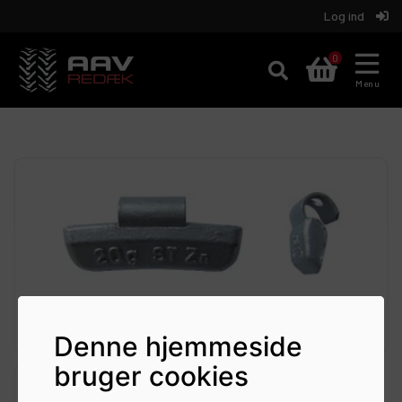
Log ind
Aav
0
REDÆK
Menu
Denne hjemmeside
bruger cookies